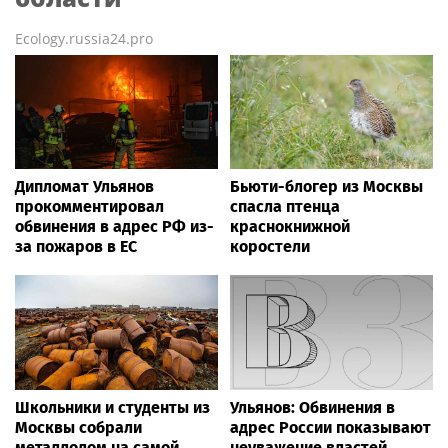
Ecology.russia24.pro
Дипломат Ульянов
Бьюти-блогер из Москвы
прокомментировал
спасла птенца
обвинения в адрес РФ из-
краснокнижной
за пожаров в ЕС
коростели
Школьники и студенты из
Ульянов: Обвинения в
Москвы собрали
адрес России показывают
металлолом на самой
неуважение властей