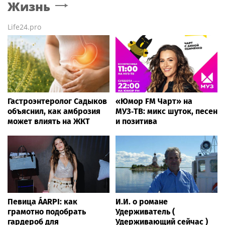
Жизнь
Life24.pro
Гастроэнтеролог Садыков
«Юмор FM Чарт» на
объяснил, как амброзия
МУЗ‑ТВ: микс шуток, песен
может влиять на ЖКТ
и позитива
Певица ÁARPI: как
И.И. о романе
грамотно подобрать
Удерживатель (
гардероб для
Удерживающий сейчас )