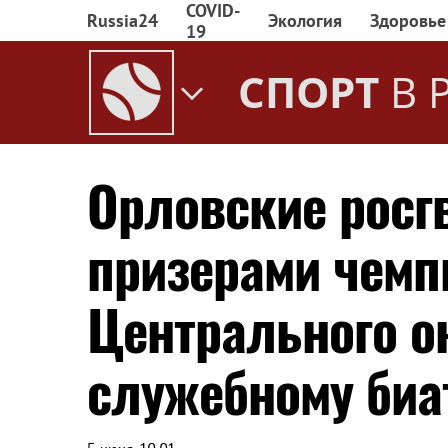
COVID-
Russia24
Экология
Здоровье
19
СПОРТ
В 
Орловские росг
призерами чемп
Центрального о
служебному биа