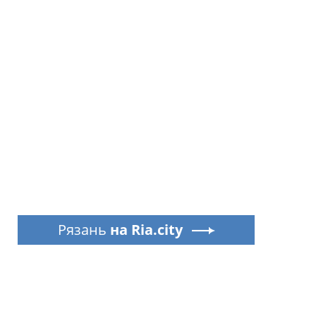
Рязань
на Ria.city