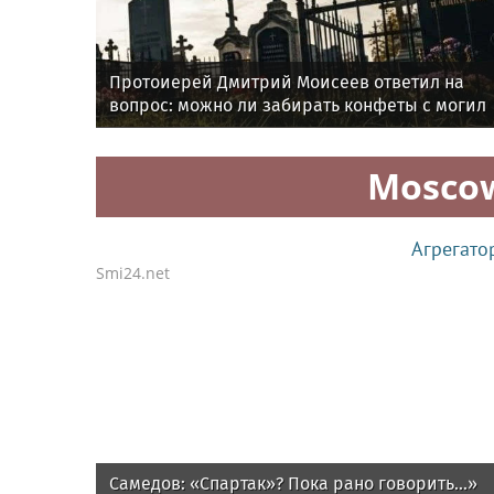
Протоиерей Дмитрий Моисеев ответил на
вопрос: можно ли забирать конфеты с могил
Mosco
Агрегато
Smi24.net
Самедов: «Спартак»? Пока рано говорить...»