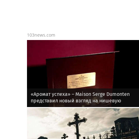
103news.com
«Аромат успеха» – Maison Serge Dumonten
представил новый взгляд на нишевую
французскую парфюмерию