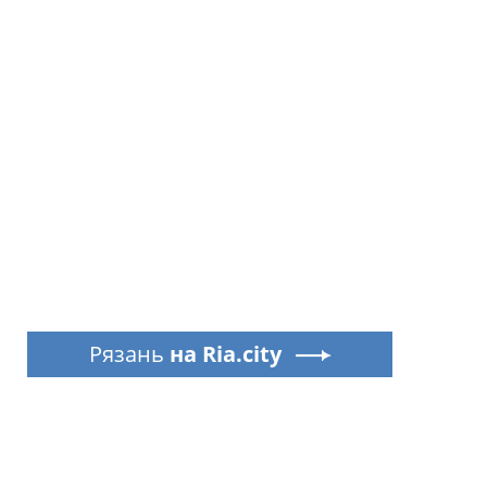
Рязань
на Ria.city