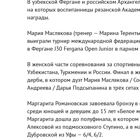
В узбекской Фергане и российском Архангел
на которых воспитанницы рязанской Академ
награды.
Мария Маслякова (тренер — Марина Теренть
выиграли турнир международной федерации 
в Фергане J30 Fergana Open Junior в парном
В женской части соревнования за спортивны
Узбекистана, Туркмении и России. Финал в 
дерби, в котором дуэт Мария Маслякова / 
Андреева / Дарья Подсыпанина в трёх сетах —
Маргарита Романовская завоевала бронзу в
среди юношей и девушек до 15 лет «Белое м
Маргарита дошла до полуфинала, в котором
Алексовой из подмосковного Ступино, а в ма
Дубровской из Уфы — 6/4, 6/2.