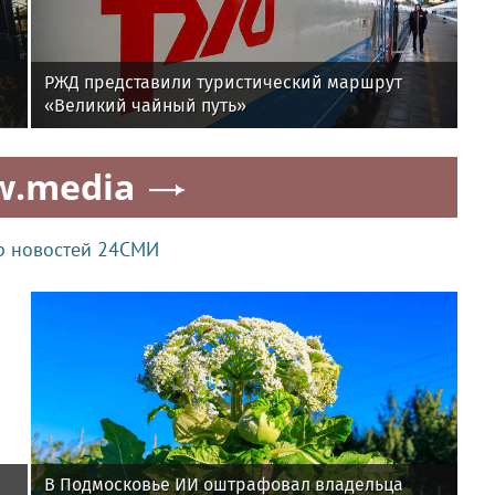
РЖД представили туристический маршрут
«Великий чайный путь»
w.media
р новостей 24СМИ
В Подмосковье ИИ оштрафовал владельца