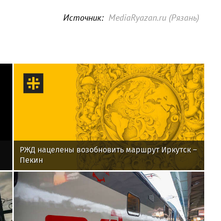
Источник:
MediaRyazan.ru (Рязань)
РЖД нацелены возобновить маршрут Иркутск –
Пекин