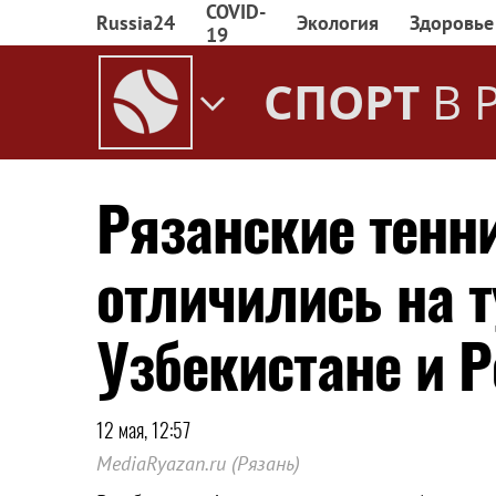
COVID-
Russia24
Экология
Здоровье
19
СПОРТ
В 
Рязанские тенн
отличились на т
Узбекистане и 
12 мая, 12:57
MediaRyazan.ru (Рязань)