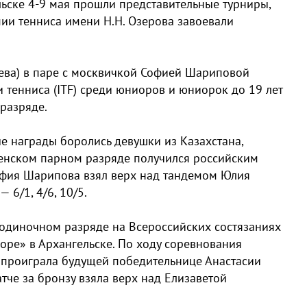
ьске 4-9 мая прошли представительные турниры,
ии тенниса имени Н.Н. Озерова завоевали
ева) в паре с москвичкой Софией Шариповой
тенниса (ITF) среди юниоров и юниорок до 19 лет
 разряде.
е награды боролись девушки из Казахстана,
женском парном разряде получился российским
София Шарипова взял верх над тандемом Юлия
 6/1, 4/6, 10/5.
 одиночном разряде на Всероссийских состязаниях
оре» в Архангельске. По ходу соревнования
 проиграла будущей победительнице Анастасии
тче за бронзу взяла верх над Елизаветой