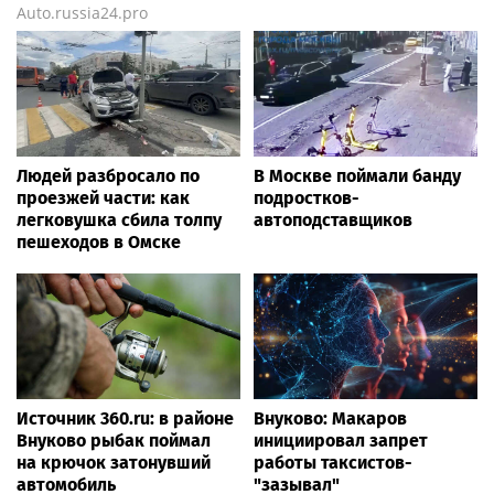
Auto.russia24.pro
Людей разбросало по
В Москве поймали банду
проезжей части: как
подростков-
легковушка сбила толпу
автоподставщиков
пешеходов в Омске
Источник 360.ru: в районе
Внуково: Макаров
Внуково рыбак поймал
инициировал запрет
на крючок затонувший
работы таксистов-
автомобиль
"зазывал"