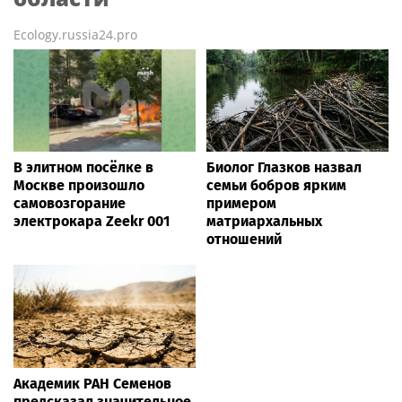
Ecology.russia24.pro
В элитном посёлке в
Биолог Глазков назвал
Москве произошло
семьи бобров ярким
самовозгорание
примером
электрокара Zeekr 001
матриархальных
отношений
Академик РАН Семенов
предсказал значительное