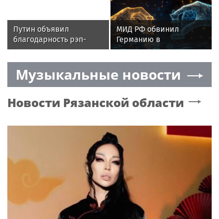
с ветвями соседей
козлят
Путин объявил
МИД РФ обвинил
благодарность рэп-
Германию в
исполнителю ST
пересмотре уроков
Второй мировой войны
Музыкальные новости
Новости
Рязанской области