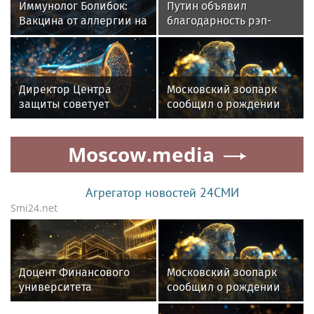
Иммунолог Болибок:
Путин объявил
Вакцина от аллергии на
благодарность рэп-
животных не
исполнителю ST
разработана
Директор Центра
Московский зоопарк
защиты советует
сообщил о рождении
родителям обсудить
двойни винторогих
интернет-риски
козлят
Moscow.media
Агрегатор новостей 24СМИ
Smi24.net
Доцент Финансового
Московский зоопарк
университета
сообщил о рождении
объяснил, как бороться
двойни винторогих