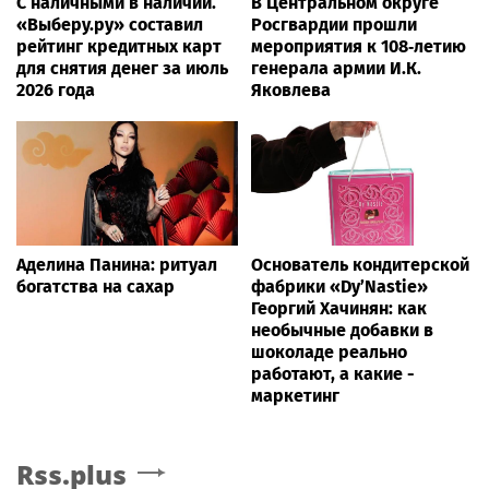
С наличными в наличии.
В Центральном округе
«Выберу.ру» составил
Росгвардии прошли
рейтинг кредитных карт
мероприятия к 108‑летию
для снятия денег за июль
генерала армии И.К.
2026 года
Яковлева
Аделина Панина: ритуал
Основатель кондитерской
богатства на сахар
фабрики «Dy’Nastie»
Георгий Хачинян: как
необычные добавки в
шоколаде реально
работают, а какие -
маркетинг
Rss.plus