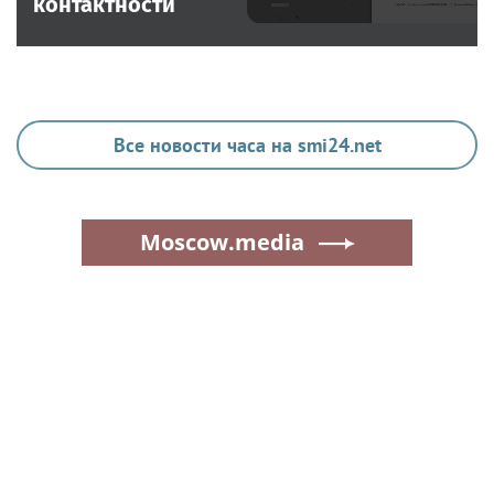
контактности
Все новости часа на smi24.net
Moscow.media