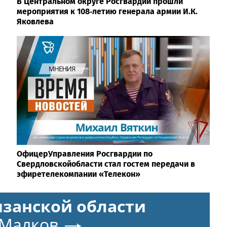
В Центральном округе Росгвардии прошли
мероприятия к 108‑летию генерала армии И.К.
Яковлева
ОфицерУправления Росгвардии по
Свердловскойобласти стал гостем передачи в
эфиретелекомпании «Телекон»
язанской области
 Малков