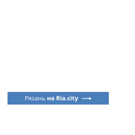
Рязань
на Ria.city