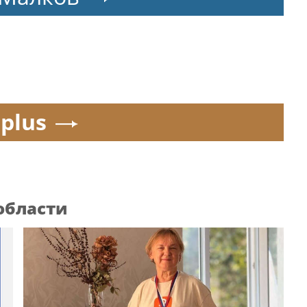
.plus
области