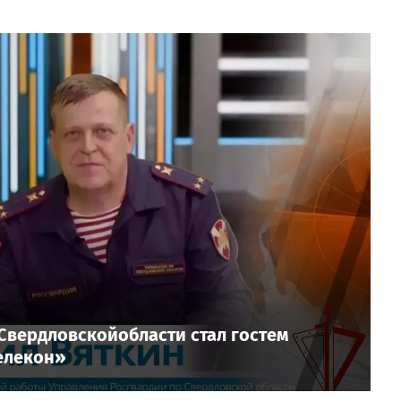
вердловскойобласти стал гостем
елекон»