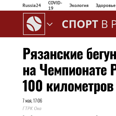
COVID-
Russia24
Экология
Здоровье
19
СПОРТ
В 
Рязанские бегу
на Чемпионате Р
100 километров
7 мая, 17:06
ГТРК Ока