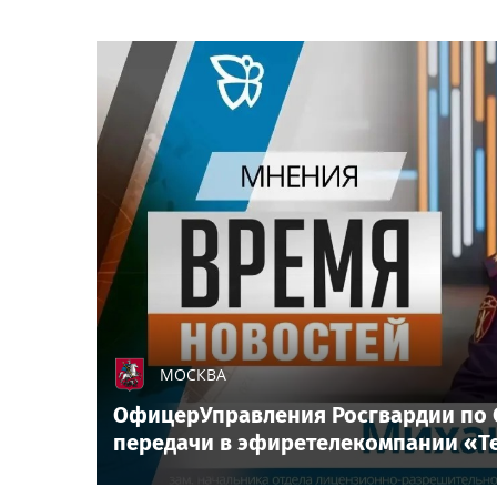
МОСКВА
ОфицерУправления Росгвардии по С
передачи в эфиретелекомпании «Т