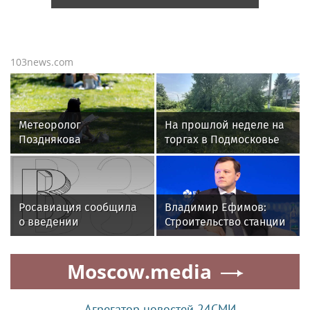
103news.com
Метеоролог
На прошлой неделе на
Позднякова
торгах в Подмосковье
спрогнозировала жару
рекордная стоимость
до +31 градуса в Москве
лота составила 5,3 млн
рублей
Росавиация сообщила
Владимир Ефимов:
о введении
Строительство станции
ограничений на полеты
метро «Липовая Роща»
в Домодедово
завершено наполовину
Moscow.media
Агрегатор новостей 24СМИ