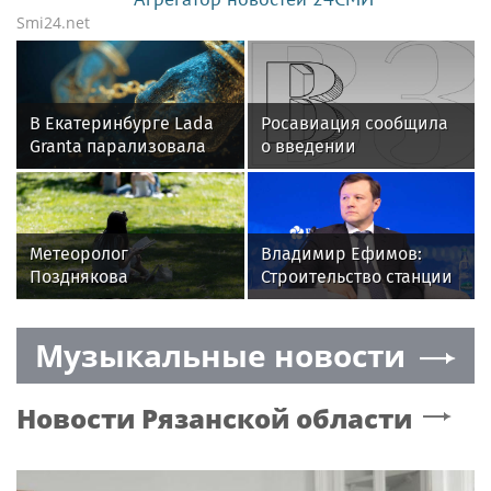
Smi24.net
В Екатеринбурге Lada
Росавиация сообщила
Granta парализовала
о введении
движение на
ограничений на полеты
Амундсена
в Домодедово
Метеоролог
Владимир Ефимов:
Позднякова
Строительство станции
спрогнозировала жару
метро «Липовая Роща»
до +31 градуса в Москве
завершено наполовину
Музыкальные новости
Новости
Рязанской области