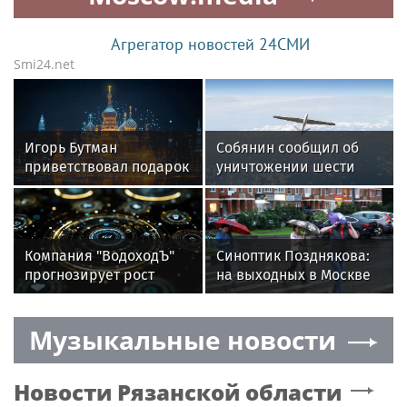
Агрегатор новостей 24СМИ
Smi24.net
Игорь Бутман
Собянин сообщил об
приветствовал подарок
уничтожении шести
квартиры артистке
БПЛА, летевших к
Долиной
Москве
Компания "ВодоходЪ"
Синоптик Позднякова:
прогнозирует рост
на выходных в Москве
круизных туристов на
ожидаются дожди
15%
и похолодание
Музыкальные новости
Новости
Рязанской области