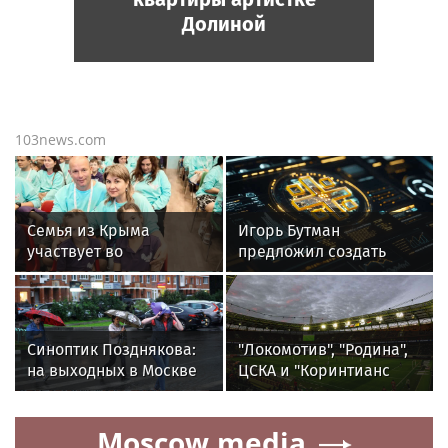
Долиной
103news.com
Семья из Крыма
Игорь Бутман
участвует во
предложил создать
всероссийском
консерваторию для
фестивале «Крылья
джаза в России
детства»
Синоптик Позднякова:
"Локомотив", "Родина",
на выходных в Москве
ЦСКА и "Коринтианс
ожидаются дожди
Паулиста" разыграют
и похолодание
UTLC CUP — 2026
Moscow.media