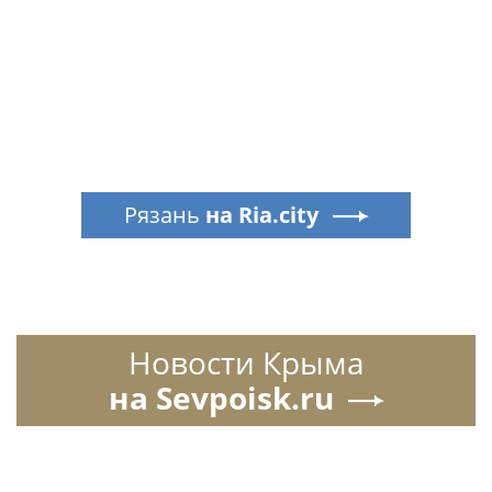
Рязань
на Ria.city
Новости Крыма
на Sevpoisk.ru