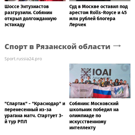
Шоссе Энтузиастов
Суд в Москве оставил под
разгрузили. Собянин
арестом Rolls-Royce и 45
открыл долгожданную
млн рублей блогера
эстакаду
Лерчек
Спорт
в Рязанской области
Sport.russia24.pro
"Спартак" - "Краснодар" и
Собянин: Московский
перенесенный из-за
школьник победил на
урагана матч. Стартует 3-
олимпиаде по
й тур РПЛ
искусственному
интеллекту