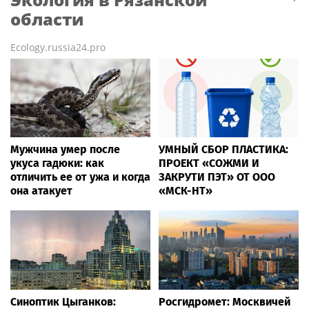
области
Ecology.russia24.pro
Мужчина умер после
УМНЫЙ СБОР ПЛАСТИКА:
укуса гадюки: как
ПРОЕКТ «СОЖМИ И
отличить ее от ужа и когда
ЗАКРУТИ ПЭТ» ОТ ООО
она атакует
«МСК-НТ»
Синоптик Цыганков:
Росгидромет: Москвичей