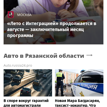
МОСКВА
«Лето с Интеграцией» продолжается в
августе — заключительный месяц
программы
Авто
в Рязанской области
Auto.russia24.pro
В споре вокруг гарантий
Новая Мара Багдасарян,
для автомагистрали
таксист-нокаутер. Что