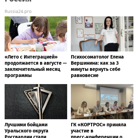
Russia24.pro
«Лето с Интеграцией»
Психосоматолог Елена
продолжается в августе —
Вершинина: как за 3
заключительный месяц
минуты вернуть себе
программы
равновесие
Лучшими бойцами
ГК «КОРТРОС» приняла
Уральского округа
участие в
Росгвардии стали
пресс‑конференции о