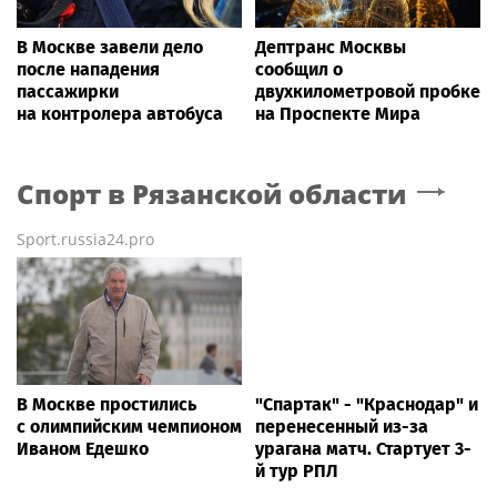
В Москве завели дело
Дептранс Москвы
после нападения
сообщил о
пассажирки
двухкилометровой пробке
на контролера автобуса
на Проспекте Мира
Спорт
в Рязанской области
Sport.russia24.pro
В Москве простились
"Спартак" - "Краснодар" и
с олимпийским чемпионом
перенесенный из-за
Иваном Едешко
урагана матч. Стартует 3-
й тур РПЛ